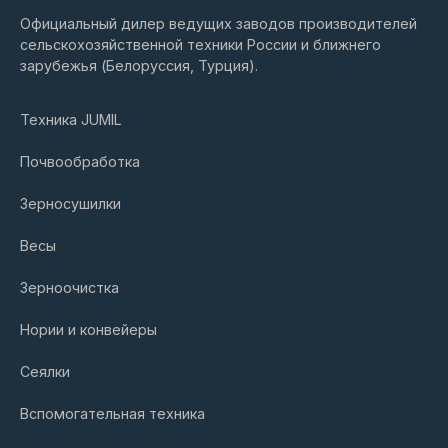
Официальный дилер ведущих заводов производителей
сельскохозяйственной техники России и ближнего
зарубежья (Белоруссия, Турция).
Техника JUMIL
Почвообработка
Зерносушилки
Весы
На сайте используются файлы
Зерноочистка
cookie и Яндекс Метрика.
Нории и конвейеры
Нажимая кнопку «Принять» или
продолжая просмотр сайта,
Сеялки
вы даете согласие на обработку
персональных данных
Вспомогательная техника
в соответствии
с политикой