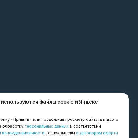
 используются файлы cookie и Яндекс
8-800-600-8998
я
agro@tkagrogarant.ru
опку «Принять» или продолжая просмотр сайта, вы даете
а обработку
персональных данных
в соответствии
Горно-Алтайск
й конфиденциальности
, ознакомлены
с договором оферты
656067 Алтайский край г.