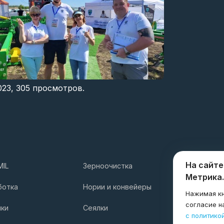
023,
305
просмотров.
На сайте
MIL
Зерноочистка
Услуги
Метрика.
Компани
ботка
Нории и конвейеры
Нажимая кн
согласие н
лки
Сеялки
с политико